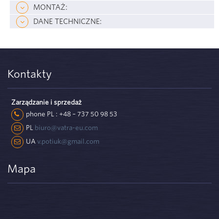
MONTAŻ:
DANE TECHNICZNE:
Kontakty
Zarządzanie i sprzedaż
phone PL : +48 – 737 50 98 53
PL
biuro@vatra-eu.com
UA
v.potiuk@gmail.com
Mapa