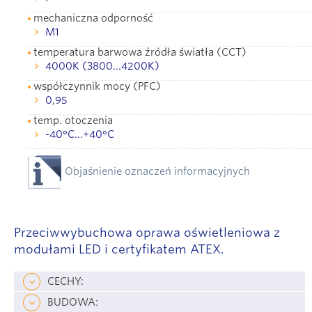
mechaniczna odporność
М1
temperatura barwowa źródła światła (ССТ)
4000К (3800...4200К)
współczynnik mocy (PFC)
0,95
temp. otoczenia
-40°С...+40°С
Objaśnienie oznaczeń informacyjnych
Przeciwwybuchowa oprawa oświetleniowa z
modułami LED i certyfikatem ATEX.
CECHY:
BUDOWA: